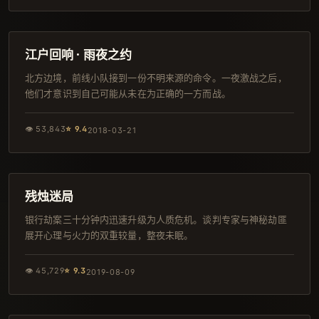
141分钟
独播
江户回响 · 雨夜之约
北方边境，前线小队接到一份不明来源的命令。一夜激战之后，
他们才意识到自己可能从未在为正确的一方而战。
👁
53,843
⭐
9.4
2018-03-21
158分钟
日本
残烛迷局
银行劫案三十分钟内迅速升级为人质危机。谈判专家与神秘劫匪
展开心理与火力的双重较量，整夜未眠。
👁
45,729
⭐
9.3
2019-08-09
142分钟