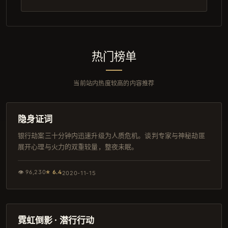
热门榜单
当前站内热度较高的内容推荐
148分钟
日本
隐身证词
银行劫案三十分钟内迅速升级为人质危机。谈判专家与神秘劫匪
展开心理与火力的双重较量，整夜未眠。
👁
96,230
⭐
6.4
2020-11-15
147分钟
日本
霓虹倒影 · 潜行行动