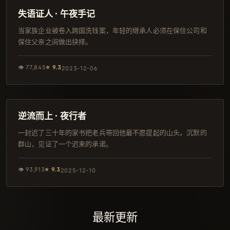
院线
失语证人 · 午夜手记
当家族企业被卷入跨国洗钱案，年轻的继承人必须在保住公司和
保住父亲之间做出抉择。
👁
77,845
⭐
9.3
2023-12-06
108分钟
导演剪辑版
逆流而上 · 夜行者
一封迟了三十年的家书把老兵带回他最不愿提起的山头。沉默的
群山，见证了一个迟来的承诺。
👁
93,913
⭐
9.3
2025-12-10
最新更新