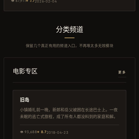
👁
67,911
⭐
7.7
2026-02-04
分类频道
保留几个真正有用的频道入口，不再堆太多无效模块
电影专区
更多
93分钟
IMAX
旧岛
小镇婚礼前一晚，新郎和岳父被困在长途巴士上。一夜
未眠的逃亡式旅程，成了所有人都没料到的家庭和解。
👁
93,688
⭐
8.7
2018-04-23