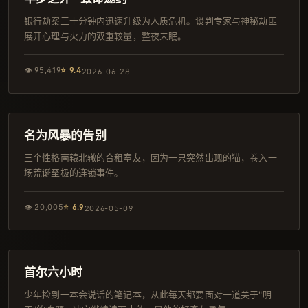
银行劫案三十分钟内迅速升级为人质危机。谈判专家与神秘劫匪
展开心理与火力的双重较量，整夜未眠。
👁
95,419
⭐
9.4
2026-06-28
133分钟
热播
名为风暴的告别
三个性格南辕北辙的合租室友，因为一只突然出现的猫，卷入一
场荒诞至极的连锁事件。
👁
20,005
⭐
6.9
2026-05-09
117分钟
IMAX
首尔六小时
少年捡到一本会说话的笔记本，从此每天都要面对一道关于"明