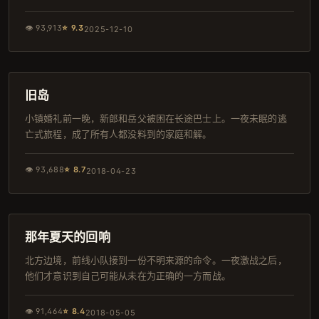
👁
93,913
⭐
9.3
2025-12-10
93分钟
IMAX
旧岛
小镇婚礼前一晚，新郎和岳父被困在长途巴士上。一夜未眠的逃
亡式旅程，成了所有人都没料到的家庭和解。
👁
93,688
⭐
8.7
2018-04-23
125分钟
杜比
那年夏天的回响
北方边境，前线小队接到一份不明来源的命令。一夜激战之后，
他们才意识到自己可能从未在为正确的一方而战。
👁
91,464
⭐
8.4
2018-05-05