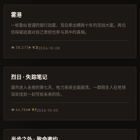
院线
雾港
一桩看似普通的银行劫案，背后牵出横跨十年的洗钱大案。两位
侦探被迫面对自己曾经也参与其中的真相。
👁
38,273
⭐
9.3
2026-10-28
126分钟
热播
烈日 · 失踪笔记
城市进入永夜的第七天，电力系统全面崩溃。一群陌生人在地铁
深处找到一封写给未来的信。
👁
64,786
⭐
9.1
2026-10-05
92分钟
韩剧
半步之外 · 致命邀约