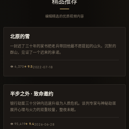
精品推荐
编辑精选的优质视频内容
135分钟
高分
北原的雪
一封迟了三十年的家书把老兵带回他最不愿提起的山头。沉默的
群山，见证了一个迟来的承诺。
👁
4,370
⭐
9.5
2022-07-18
92分钟
韩剧
半步之外 · 致命邀约
银行劫案三十分钟内迅速升级为人质危机。谈判专家与神秘劫匪
展开心理与火力的双重较量，整夜未眠。
👁
95,419
⭐
9.4
2026-06-28