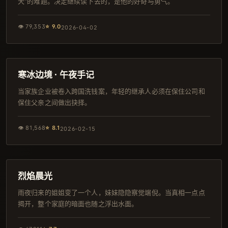
天"的难题。决定继续读下去的，是他的好奇与勇气。
👁
79,353
⭐
9.0
2026-04-02
107分钟
日本
寒冰边境 · 午夜手记
当家族企业被卷入跨国洗钱案，年轻的继承人必须在保住公司和
保住父亲之间做出抉择。
👁
81,568
⭐
8.1
2026-02-15
154分钟
韩剧
烈焰晨光
雨夜归来的姐姐变了一个人，妹妹隐隐察觉端倪。当真相一点点
揭开，整个家庭的暗面也随之浮出水面。