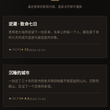
最近更新的影视内容，直接点开即可播放
140分钟
高分
逆潮 · 致命七日
黑帮老大临死前留下一份名单，名单上的每一个人，都在接下来
的七天内成为追逐与被追逐的对象。
👁
70,172
⭐
7.2
2026-12-01
145分钟
杜比
沉睡的城市
一封迟了三十年的家书把老兵带回他最不愿提起的山头。沉默的
群山，见证了一个迟来的承诺。
👁
30,118
⭐
8.3
2026-11-02
115分钟