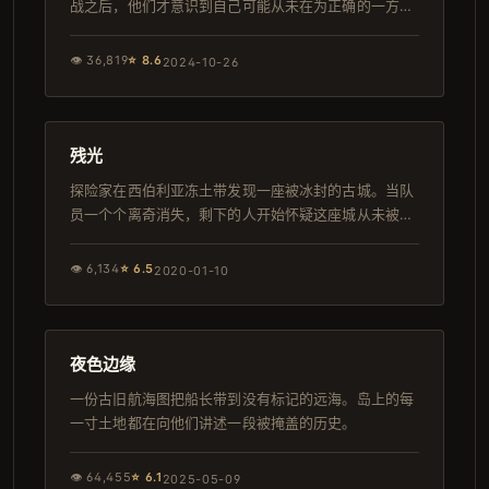
战之后，他们才意识到自己可能从未在为正确的一方而
战。
👁
36,819
⭐
8.6
2024-10-26
112分钟
高分
残光
探险家在西伯利亚冻土带发现一座被冰封的古城。当队
员一个个离奇消失，剩下的人开始怀疑这座城从未被人
遗忘。
👁
6,134
⭐
6.5
2020-01-10
155分钟
导演剪辑版
夜色边缘
一份古旧航海图把船长带到没有标记的远海。岛上的每
一寸土地都在向他们讲述一段被掩盖的历史。
👁
64,455
⭐
6.1
2025-05-09