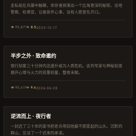
走私船在风暴中触礁，幸存者拼凑出一个比海更深的秘密。当地
警察、检察官、记者各怀心事，没有人愿意先开口。
👁
95,871
⭐
8.5
2025-12-17
92分钟
韩剧
半步之外 · 致命邀约
银行劫案三十分钟内迅速升级为人质危机。谈判专家与神秘劫匪
展开心理与火力的双重较量，整夜未眠。
👁
95,419
⭐
9.4
2026-06-28
108分钟
导演剪辑版
逆流而上 · 夜行者
一封迟了三十年的家书把老兵带回他最不愿提起的山头。沉默的
群山，见证了一个迟来的承诺。