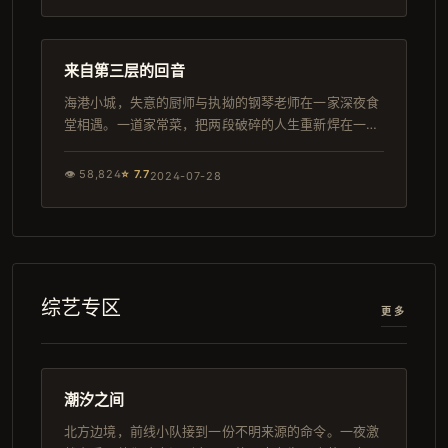
167分钟
独播
来自第三层的回音
海港小城，失意的厨师与执拗的钢琴老师在一家深夜食
堂相遇。一道家常菜，把两段破碎的人生重新焊在一
起。
👁
58,824
⭐
7.7
2024-07-28
综艺专区
更多
108分钟
完结
潮汐之间
北方边境，前线小队接到一份不明来源的命令。一夜激