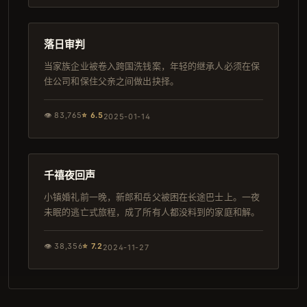
136分钟
4K
落日审判
当家族企业被卷入跨国洗钱案，年轻的继承人必须在保
住公司和保住父亲之间做出抉择。
👁
83,765
⭐
6.5
2025-01-14
134分钟
日本
千禧夜回声
小镇婚礼前一晚，新郎和岳父被困在长途巴士上。一夜
未眠的逃亡式旅程，成了所有人都没料到的家庭和解。
👁
38,356
⭐
7.2
2024-11-27