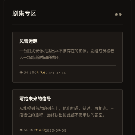
剧集专区
更多
157分钟
完结
风雪迷踪
一台旧式录像机播出本不该存在的影像，剧组成员被卷
入一场跨越时间的循环。
👁
34,800
⭐
7.6
2021-07-14
118分钟
韩剧
写给未来的信号
从札幌到首尔的列车上，他们相遇、错过、再相逢。三
段错位的旅程，最终拼出彼此都不愿承认的答案。
👁
50,157
⭐
6.0
2023-09-05